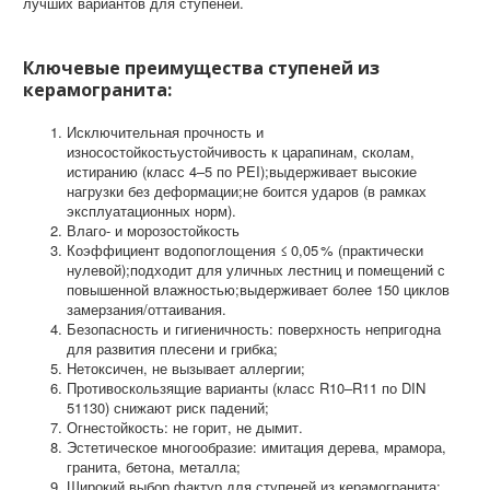
лучших вариантов для ступеней.
Ключевые преимущества ступеней из
керамогранита:
Исключительная прочность и
износостойкостьустойчивость к царапинам, сколам,
истиранию (класс 4–5 по PEI);выдерживает высокие
нагрузки без деформации;не боится ударов (в рамках
эксплуатационных норм).
Влаго‑ и морозостойкость
Коэффициент водопоглощения ≤ 0,05 % (практически
нулевой);подходит для уличных лестниц и помещений с
повышенной влажностью;выдерживает более 150 циклов
замерзания/оттаивания.
Безопасность и гигиеничность: поверхность непригодна
для развития плесени и грибка;
Нетоксичен, не вызывает аллергии;
Противоскользящие варианты (класс R10–R11 по DIN
51130) снижают риск падений;
Огнестойкость: не горит, не дымит.
Эстетическое многообразие: имитация дерева, мрамора,
гранита, бетона, металла;
Широкий выбор фактур для ступеней из керамогранита: