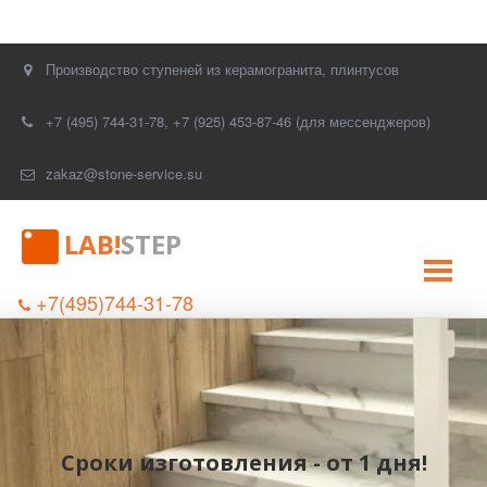
Производство ступеней из керамогранита, плинтусов
+7 (495) 744-31-78
,
+7 (925) 453-87-46 (для мессенджеров)
zakaz@stone-service.su
LAB!
STEP
+7(495)744-31-78
Сроки изготовления - от 1 дня!