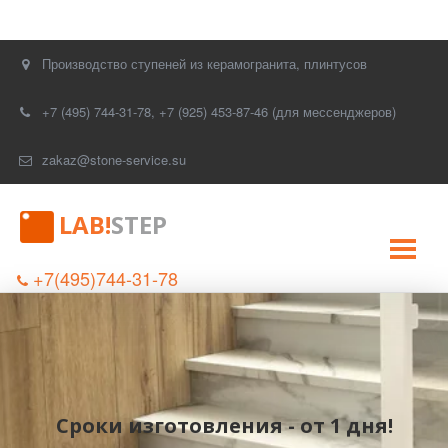
Производство ступеней из керамогранита, плинтусов
+7 (495) 744-31-78
,
+7 (925) 453-87-46 (для мессенджеров)
zakaz@stone-service.su
LAB!
STEP
+7(495)744-31-78
Сроки изготовления - от 1 дня!