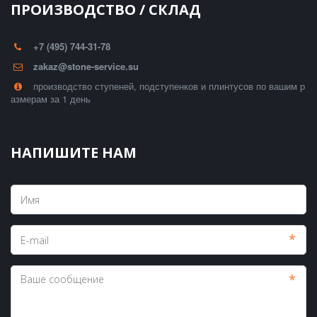
ПРОИЗВОДСТВО / СКЛАД
+7 (495) 744-31-78
zakaz@stone-service.su
производство ступеней, подступенков и плинтусов по вашим р
азмерам за 1 день
НАПИШИТЕ НАМ
*
*