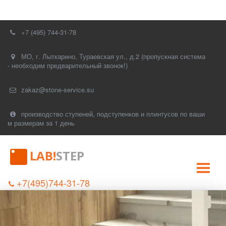
+7 (495) 744-31-78
МО, г. Лыткарино, Тураевская ул., д.2 (пропускная система
- необходим предварительный звонок!)
zakaz@stone-service.su
производство ступеней, подступенков и плинтусов по ваши
м размерам за 1 день
LAB!
STEP
+7(495)744-31-78