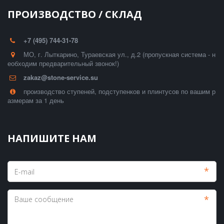
ПРОИЗВОДСТВО / СКЛАД
+7 (495) 744-31-78
МО, г. Лыткарино, Тураевская ул., д.2 (пропускная система - н
еобходим предварительный звонок!)
zakaz@stone-service.su
производство ступеней, подступенков и плинтусов по вашим р
азмерам за 1 день
НАПИШИТЕ НАМ
*
*