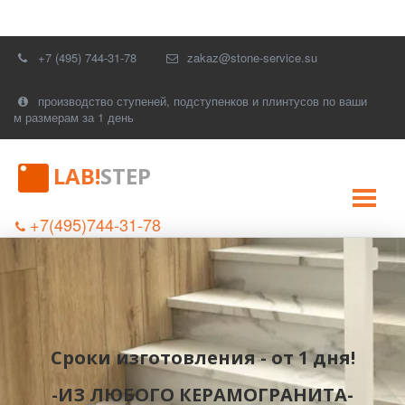
+7 (495) 744-31-78
zakaz@stone-service.su
производство ступеней, подступенков и плинтусов по ваши
м размерам за 1 день
LAB!
STEP
+7(495)744-31-78
Сроки изготовления - от 1 дня!
-ИЗ ЛЮБОГО КЕРАМОГРАНИТА-