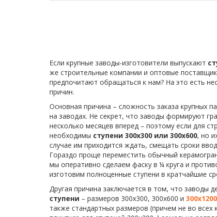
Если крупные заводы-изготовители выпускают
ст
же строительные компании и оптовые поставщики
предпочитают обращаться к нам? На это есть не
причин.
Основная причина – сложность заказа крупных па
на заводах. Не секрет, что заводы формируют гр
несколько месяцев вперед – поэтому если для с
необходимы
ступени 300х300 или 300х600
, но 
случае им приходится ждать, смещать сроки ввод
Гораздо проще переместить обычный керамограни
мы оперативно сделаем фаску в ¼ круга и противо
изготовим полноценные ступени в кратчайшие ср
Другая причина заключается в том, что заводы 
ступени
– размеров 300х300, 300х600 и
300х120
также стандартных размеров (причем не во всех 