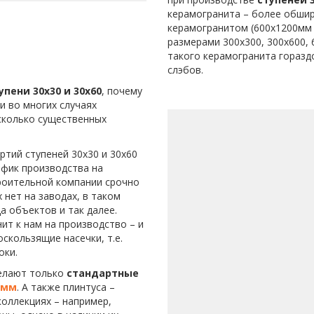
керамогранита – более обши
керамогранитом (600х1200мм 
размерами 300х300, 300х600,
такого керамогранита горазд
слэбов.
упени 30х30 и 30х60
, почему
 во многих случаях
сколько существенных
ртий ступеней 30х30 и 30х60
афик производства на
троительной компании срочно
их нет на заводах, в таком
а объектов и так далее.
т к нам на производство – и
скользящие насечки, т.е.
оки.
делают только
стандартные
0мм
. А также плинтуса –
коллекциях – например,