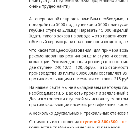
плинтуса для ступеней 300х300 формально заявле
очень трудно найти).
А теперь давайте представим: Вам необходимо, 
понадобится 5000 подступенков и 5000 плинтусов
глубина ступени 270мм)? Нарезать 15 000 изделий
Ждать такого заказа на заводе – это практическ
обычный керамогранит на наше производство, а 
Что касается ценообразования, для примера воз
рекомендованная розничная цена ступени составл
коллекции. Рекомендованная розница (по состоянию
две ступени: 240,12/2 = 120,06руб. – это стоимо
производстве из плиты 600х600мм составляет 95 
противоскользящими насечками составит 215 руб
На нашем сайте мы не выкладываем цветовую гам
необходимости. У Вас есть проект и заявленный 
Для изготовления ступеней мы используем автом
противоскользящие насечки, ректификацию кромки,
А несколько двухвальных и трехвальных станков
Стоимость изготовления 
ступеней 300х300 – о
количества требуемых изделий и их размеров. 