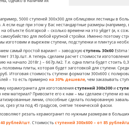
ны, однако в наличии их
например, 5000 ступеней 300х300 для облицовки лестницы в бол
. А если еще при этом у Вас нестандартные размеры (например, 
 на объекте болгаркой – сколько времени на это уйдет (и, к сож
и самоубийство для любой крупной стройки. Именно поэтому стр
мы изготовим и вырежем ступени, подступенки и плинтуса необх
ьмем самый простой вариант – заводскую 
ступень 30х60
 Estima
яет 313р./шт. А теперь сделаем расчет стоимости изготовления
 на начало 2018г.) – 667р./м2. Т.е. одна плита будет стоить 0,3
сть половины плиты, которая будет заготовкой для ступени. Сред
руб. Итоговая стоимость ступени форматом 300х600 с полированн
лей – то есть примерно
 на 30% дешевле
, чем заказывать ступ
му керамогранита для изготовления 
ступеней 300х300
 и 
ступе
в нем материал? Привозите его к нам – мы сделаем ступени из 
атизированные линии, способные сделать полированную завальц
 срез угла под 45 градусов, снятие технической фаски. 
 позволяют резать керамогранит по нужным размерам в больших 
т 40 рублей/шт
. Стоимость 
ступеней 300х600 – от 85 рублей/