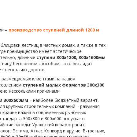
ии –
производство ступеней длиной 1200 и
блицовки лестниц в частных домах, а также в тех
где преимущество имеет эстетическое
ительно, длинные
ступени 300х1200, 300х1600мм
тницу бесшовным способом – это выглядит
оит несколько дороже.
, размещаемых клиентами на нашем
отовлением
ступеней малых форматов 300х300
лено несколькими причинами.
 и 300х600мм
– наиболее бюджетный вариант,
ля крупных строительных компаний – разумная
а крайне важна в современных рыночных
 стандарта 300х300 и 300х600 выпускают
ийские заводы: Уральский керамогранит,
лон, Эстима, Атлас Конкорд и другие. В-третьих,
0х30 и 30х60
выбор исходного материала –