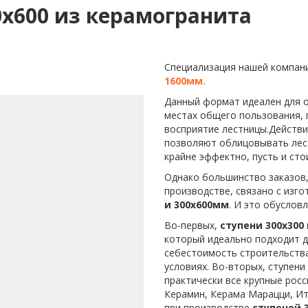
0х600 из керамогранита
Специализация нашей компан
1600мм.
Данный формат идеален для о
местах общего пользования, 
восприятие лестницы.Действ
позволяют облицовывать лес
крайне эффектно, пусть и ст
Однако большинство заказов
производстве, связано с изг
и 300х600мм
. И это обуслов
Во-первых,
ступени 300х300
который идеально подходит д
себестоимость строительств
условиях. Во-вторых, ступени
практически все крупные росс
Керамин, Керама Марацци, Ита
при производстве
ступеней 3