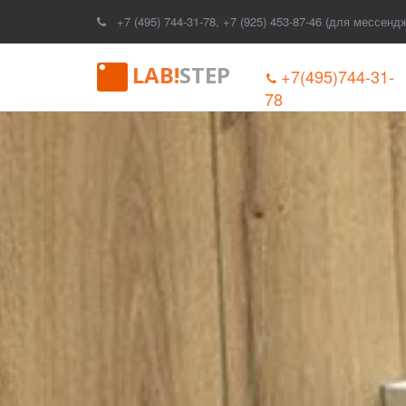
+7 (495) 744-31-78
,
+7 (925) 453-87-46 (для мессенд
LAB!
STEP
+7(495)744-31-
78