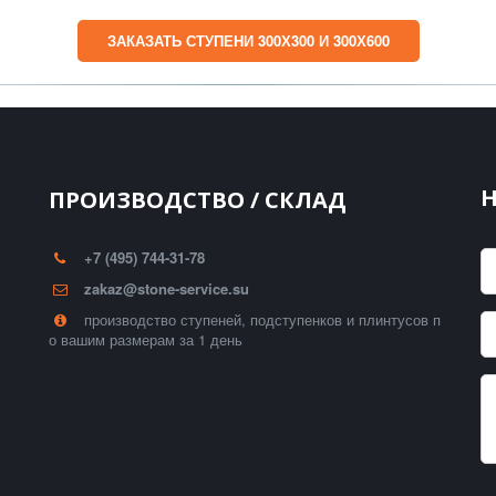
ЗАКАЗАТЬ СТУПЕНИ 300Х300 И 300Х600
ПРОИЗВОДСТВО / СКЛАД
+7 (495) 744-31-78
zakaz@stone-service.su
производство ступеней, подступенков и плинтусов п
о вашим размерам за 1 день