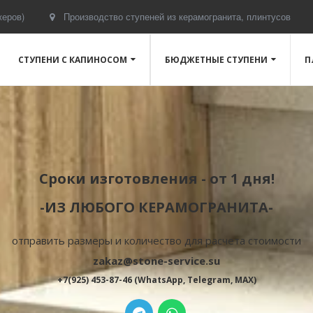
жеров)
Производство ступеней из керамогранита, плинтусов
СТУПЕНИ С КАПИНОСОМ
БЮДЖЕТНЫЕ СТУПЕНИ
П
Сроки изготовления - от 1 дня!
-ИЗ ЛЮБОГО КЕРАМОГРАНИТА-
отправить размеры и количество для расчета стоимости
zakaz@stone-service.su
+7(925) 453-87-46 (WhatsApp, Telegram, MAX)