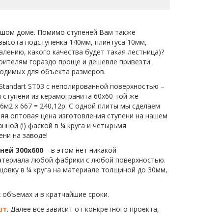
ьшом доме. Помимо ступеней Вам также 
высота подступенка 140мм, плинтуса 10мм, 
алению, какого качества будет такая лестница)? 
оителям гораздо проще и дешевле привезти 
одимых для объекта размеров. 
 Standart ST03 с неполированной поверхностью – 
 ступени из керамогранита 60х60 той же 
6м2 х 667 = 240,12р. С одной плиты мы сделаем 
няя оптовая цена изготовления ступени на нашем 
ой (!) фаской в ¼ круга и четырьмя 
ени на заводе! 
ней 300х600
 – в этом нет никакой 
материала любой фабрики с любой поверхностью. 
овку в ¼ круга на материале толщиной до 30мм, 
объемах и в кратчайшие сроки. 
шт
. Далее все зависит от конкретного проекта, 