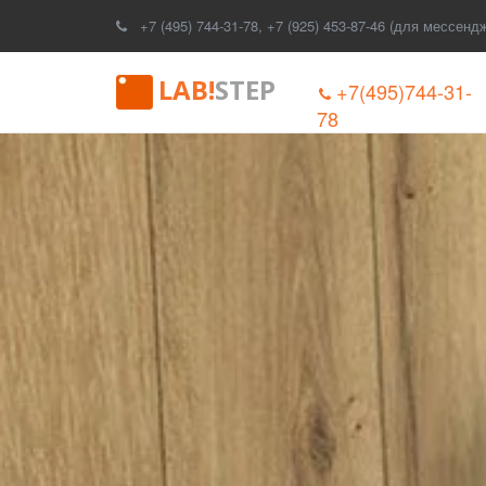
+7 (495) 744-31-78
,
+7 (925) 453-87-46 (для мессенд
LAB!
STEP
+7(495)744-31-
78