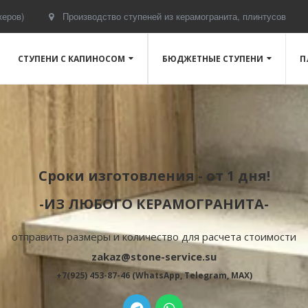
жеров)
Производство ступеней из керамогранита, плинтусов
СТУПЕНИ С КАПИНОСОМ
БЮДЖЕТНЫЕ СТУПЕНИ
П
Сроки изготовления - от 1 дня!
-ИЗ ЛЮБОГО КЕРАМОГРАНИТА-
отправить размеры и количество для расчета стоимости
zakaz@stone-service.su
+7(925) 453-87-46 (WhatsApp, Telegram, MAX)