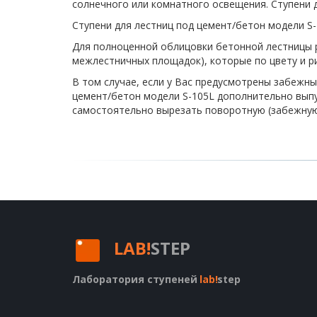
солнечного или комнатного освещения. Ступени д
Ступени для лестниц под цемент/бетон модели S
Для полноценной облицовки бетонной лестницы р
межлестничных площадок), которые по цвету и ри
В том случае, если у Вас предусмотрены забежны
цемент/бетон модели S-105L дополнительно вып
самостоятельно вырезать поворотную (забежную)
LAB!
STEP
Лаборатория ступеней
lab!
step