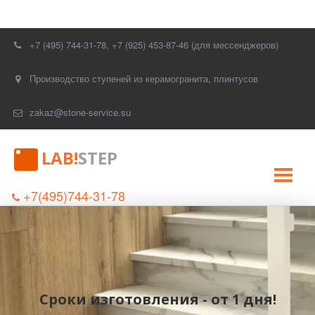
+7 (495) 744-31-78
,
+7 (925) 453-87-46 (для мессенджеров)
Производство ступеней из керамогранита, плинтусов
zakaz@stone-service.su
LAB!
STEP
+7(495)744-31-78
Сроки изготовления - от 1 дня!