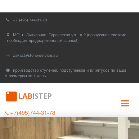
+7 (495) 744-31-78
МО, г. Лыткарино, Тураевская ул., д.2 (пропускная система
- необходим предварительный звонок!)
zakaz@stone-service.su
производство ступеней, подступенков и плинтусов по ваши
м размерам за 1 день
LAB!
STEP
+7(495)744-31-78