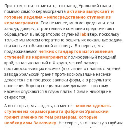
При этом стоит отметить, что завод Уральский гранит 
помимо самого керамогранита 
активно выпускает и 
готовые изделия – непосредственно ступени из 
керамогранита.
 Тем не менее, многие представители 
завода, дилеры, строительные компании предпочитают 
обращаться в Лабораторию ступеней 
lab!
step
, поскольку 
только мы можем оперативно решить их локальные задачи, 
связанные с облицовкой лестницы. Во-первых, мы 
придерживаемся 
четких стандартов изготовления 
ступеней из керамогранита:
 полированный передний 
край, завальцованный в ¼ круга, четкий размер 
противоскользящих насечек (в отличие от наших ступеней 
завода Уральский гранит противоскользящие насечки 
делаются не в процессе заливки форм, а в результате 
нанесения борозд специальными дисками -  поэтому 
насечки опускаются в глубь плиты 1-2мм и никогда не 
стираются).
А во-вторых, мы – здесь, на месте – 
можем сделать 
ступени из керамогранита фабрики Уральский 
гранит именно по тем размерам, которые 
необходимы Заказчику.
 Не секрет, что зачастую глубина 